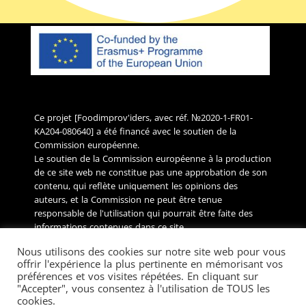
Ce projet [Foodimprov'iders, avec réf. №2020-1-FR01-
KA204-080640] a été financé avec le soutien de la
Commission européenne.
Le soutien de la Commission européenne à la production
de ce site web ne constitue pas une approbation de son
contenu, qui reflète uniquement les opinions des
auteurs, et la Commission ne peut être tenue
responsable de l'utilisation qui pourrait être faite des
informations contenues dans ce site.
Nous utilisons des cookies sur notre site web pour vous
Copyright 2023 Projet Foodimprov'iders. Tous droits
offrir l'expérience la plus pertinente en mémorisant vos
réservés.
préférences et vos visites répétées. En cliquant sur
"Accepter", vous consentez à l'utilisation de TOUS les
cookies.