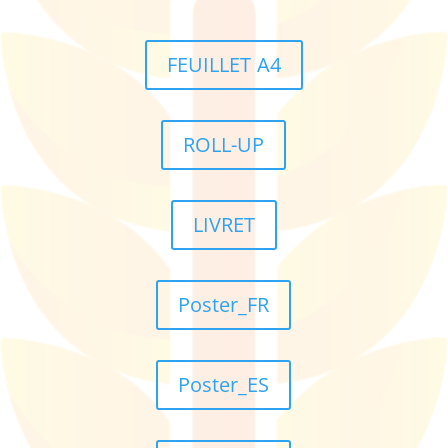
FEUILLET A4
ROLL-UP
LIVRET
Poster_FR
Poster_ES