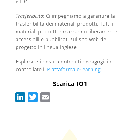
e IO4.
Trasferibilità
: Ci impegniamo a garantire la
trasferibilità dei materiali prodotti. Tutti i
materiali prodotti rimarranno liberamente
accessibili e pubblicati sul sito web del
progetto in lingua inglese.
Esplorate i nostri contenuti pedagogici e
controllate il
Piattaforma e-learning
.
Scarica IO1
Li
T
E
n
w
m
k
itt
ai
e
er
l
dI