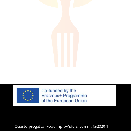
Questo progetto [Foodimprov'iders, con rif. №2020-1-