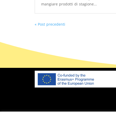
mangiare prodotti di stagione...
« Post precedenti