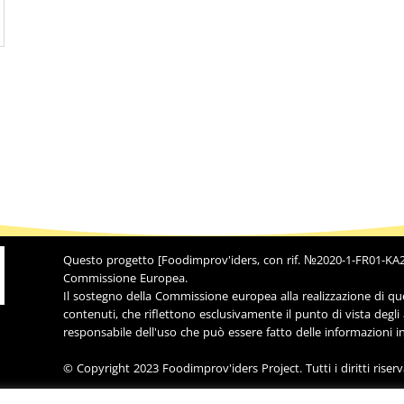
Questo progetto [Foodimprov'iders, con rif. №2020-1-FR01-KA20
Commissione Europea.
Il sostegno della Commissione europea alla realizzazione di q
contenuti, che riflettono esclusivamente il punto di vista degl
responsabile dell'uso che può essere fatto delle informazioni i
© Copyright 2023 Foodimprov'iders Project. Tutti i diritti riserva