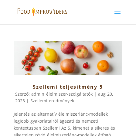
Szellemi teljesítmény 5
Szerző:
admin_élelmiszer-szolgáltatók
|
aug 20,
2023
|
Szellemi eredmények
Jelentés az alternatív élelmiszerlánc-modellek
legjobb gyakorlatairól ágazati és nemzeti
kontextusban Szellemi Az 5. kimenet a sikeres és
sikertelen rövid élelmiszerlánc-modellek átfogó