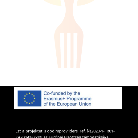
Ezt a projektet [Foodimprov'iders, ref. №2020-1-FR01-
KA204-080640] az Európai Bizottság támogatásával