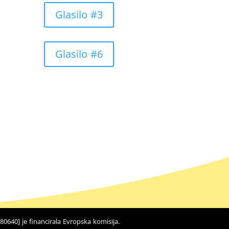
Glasilo #3
Glasilo #6
640] je financirala Evropska komisija.