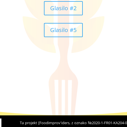
Glasilo #2
Glasilo #5
Ta projekt [Foodimprov'iders, z oznako №2020-1-FR01-KA204-080